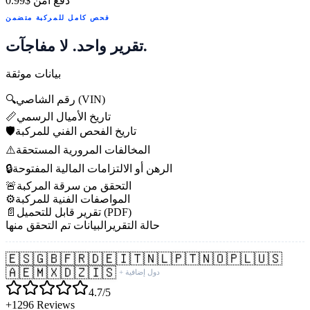
دفع آمن
$0.99
فحص كامل للمركبة متضمن
تقرير واحد. لا مفاجآت.
بيانات موثقة
رقم الشاصي (VIN)
🔍
تاريخ الأميال الرسمي
📏
تاريخ الفحص الفني للمركبة
🛡️
المخالفات المرورية المستحقة
⚠️
الرهن أو الالتزامات المالية المفتوحة
🔒
التحقق من سرقة المركبة
🚨
المواصفات الفنية للمركبة
⚙️
تقرير قابل للتحميل (PDF)
📄
حالة التقرير
البيانات تم التحقق منها
🇪🇸
🇬🇧
🇫🇷
🇩🇪
🇮🇹
🇳🇱
🇵🇹
🇳🇴
🇵🇱
🇺🇸
🇦🇪
🇲🇽
🇩🇿
🇮🇸
+ دول إضافية
4.7/5
+1296 Reviews