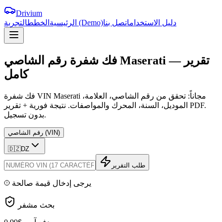
Drivium
دليل الاستخدام
اتصل بنا
التجربة (Demo)
الرئيسية
الخطط
تقرير
—
Maserati
الشاصي
فك
شفرة
رقم
كامل
فك شفرة VIN Maserati مجاناً: تحقق من رقم الشاصي، العلامة،
الموديل، السنة، المحرك والمواصفات. نتيجة فورية + تقرير PDF.
بدون تسجيل.
رقم الشاصي (VIN)
🇩🇿
DZ
طلب التقرير
يرجى إدخال قيمة صالحة
بحث مشفر