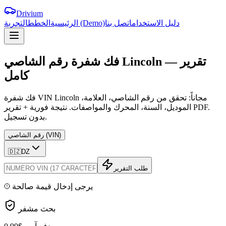
Drivium
دليل الاستخدام
اتصل بنا
التجربة (Demo)
الرئيسية
الخطط
تقرير
—
Lincoln
الشاصي
فك
شفرة
رقم
كامل
فك شفرة VIN Lincoln مجاناً: تحقق من رقم الشاصي، العلامة،
الموديل، السنة، المحرك والمواصفات. نتيجة فورية + تقرير PDF.
بدون تسجيل.
رقم الشاصي (VIN)
🇩🇿
DZ
طلب التقرير
يرجى إدخال قيمة صالحة
بحث مشفر