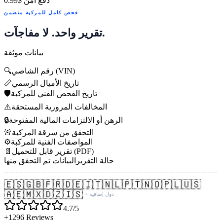
دفع آمن
$0.99
فحص كامل للمركبة متضمن
تقرير واحد. لا مفاجآت.
بيانات موثقة
رقم الشاصي (VIN)
🔍
تاريخ الأميال الرسمي
📏
تاريخ الفحص الفني للمركبة
🛡️
المخالفات المرورية المستحقة
⚠️
الرهن أو الالتزامات المالية المفتوحة
🔒
التحقق من سرقة المركبة
🚨
المواصفات الفنية للمركبة
⚙️
تقرير قابل للتحميل (PDF)
📄
حالة التقرير
البيانات تم التحقق منها
🇪🇸
🇬🇧
🇫🇷
🇩🇪
🇮🇹
🇳🇱
🇵🇹
🇳🇴
🇵🇱
🇺🇸
🇦🇪
🇲🇽
🇩🇿
🇮🇸
+ دول إضافية
4.7/5
+1296 Reviews