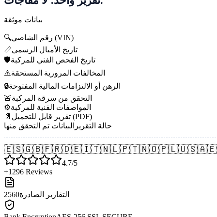
بيانات موثقة
رقم الشاصي (VIN)
🔍
تاريخ الأميال الرسمي
📏
تاريخ الفحص الفني للمركبة
🛡️
المخالفات المرورية المستحقة
⚠️
الرهن أو الالتزامات المالية المفتوحة
🔒
التحقق من سرقة المركبة
🚨
المواصفات الفنية للمركبة
⚙️
تقرير قابل للتحميل (PDF)
📄
حالة التقرير
البيانات تم التحقق منها
🇪🇸
🇬🇧
🇫🇷
🇩🇪
🇮🇹
🇳🇱
🇵🇹
🇳🇴
🇵🇱
🇺🇸
🇦🇪
4.7/5
+1296 Reviews
التقارير الصادرة
2560
Bank Encryption
AES-256 SSL SECURE