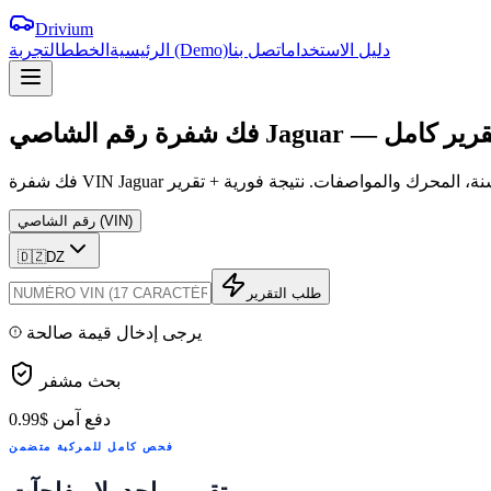
Drivium
دليل الاستخدام
اتصل بنا
التجربة (Demo)
الرئيسية
الخطط
قرير
كامل
—
Jaguar
الشاصي
فك
شفرة
رقم
رقم الشاصي (VIN)
🇩🇿
DZ
طلب التقرير
يرجى إدخال قيمة صالحة
بحث مشفر
دفع آمن
$0.99
فحص كامل للمركبة متضمن
تقرير واحد. لا مفاجآت.