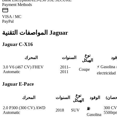
Payment Methods
VISA / MC
Pay
Pal
Jaguar
المواصفات التقنية
Jaguar
C-X16
نوع
قود
السنوات
المحرك
الهيكل
⚡
Gasolina 
3.0 V6 (467 CV) FHEV
2011–
Coupe
Automatic
2011
electricidad
Jaguar
E-Pace
نوع
حصان)
الوقود
السنوات
المحرك
الهيكل
2.0 P300 (300 CV) AWD
300 C
⛽
2018
SUV
Automatic
5500rp
Gasolina