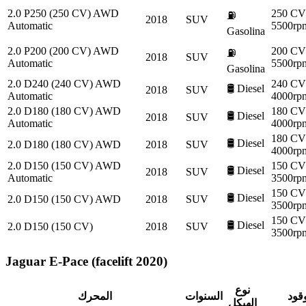
2.0 P250 (250 CV) AWD
250 C
⛽
2018
SUV
Automatic
5500rp
Gasolina
2.0 P200 (200 CV) AWD
200 C
⛽
2018
SUV
Automatic
5500rp
Gasolina
2.0 D240 (240 CV) AWD
240 C
🛢️
Diesel
2018
SUV
Automatic
4000rp
2.0 D180 (180 CV) AWD
180 C
🛢️
Diesel
2018
SUV
Automatic
4000rp
180 C
🛢️
Diesel
2.0 D180 (180 CV) AWD
2018
SUV
4000rp
2.0 D150 (150 CV) AWD
150 C
🛢️
Diesel
2018
SUV
Automatic
3500rp
150 C
🛢️
Diesel
2.0 D150 (150 CV) AWD
2018
SUV
3500rp
150 C
🛢️
Diesel
2.0 D150 (150 CV)
2018
SUV
3500rp
Jaguar
E-Pace (facelift 2020)
نوع
وقود
السنوات
المحرك
الهيكل