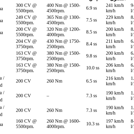
300 CV @
400 Nm @ 1500-
241 km/h
9
6.9 ss
na
5500rpm.
4500rpm.
km/h
l
249 CV @
365 Nm @ 1300-
229 km/h
8
7.5 ss
na
5500rpm.
4500rpm.
km/h
l
200 CV @
320 Nm @ 1200-
200 km/h
8
8.5 ss
na
5500rpm.
4000rpm.
km/h
l
204 CV @
430 Nm @ 1750-
211 km/h
6
8.4 ss
3750rpm.
2500rpm.
km/h
l
163 CV @
380 Nm @ 1500-
200 km/h
6
9.8 ss
3750rpm.
2500rpm.
km/h
l
163 CV @
380 Nm @ 1500-
206 km/h
6
10.0 ss
3750rpm.
2500rpm.
km/h
l
a /
216 km/h
1
200 CV
260 Nm
6.5 ss
km/h
l
ad
a /
190 km/h
1
200 CV
–
7.3 ss
km/h
l
ad
a /
190 km/h
1
200 CV
260 Nm
7.3 ss
km/h
l
ad
160 CV @
260 Nm @ 1600-
197 km/h
8
10.3 ss
na
5500rpm.
4000rpm.
km/h
l