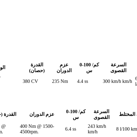
السرعة
0-100 كم/
عزم
القدرة
الو
القصوى
س
الدوران
(حصان)
/
380 CV
235 Nm
4.4 ss
300 km/h km/h
السرعة
0-100 كم/
 المختلط
عزم الدوران
القدرة (
القصوى
س
V @
400 Nm @ 1500-
243 km/h
6.4 ss
8 l/100 k
m.
4500rpm.
km/h