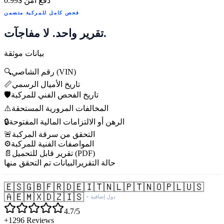
دفع آمن
$0.99
فحص كامل للمركبة متضمن
تقرير واحد. لا مفاجآت.
بيانات موثقة
رقم الشاصي (VIN)
🔍
تاريخ الأميال الرسمي
📏
تاريخ الفحص الفني للمركبة
🛡️
المخالفات المرورية المستحقة
⚠️
الرهن أو الالتزامات المالية المفتوحة
🔒
التحقق من سرقة المركبة
🚨
المواصفات الفنية للمركبة
⚙️
تقرير قابل للتحميل (PDF)
📄
حالة التقرير
البيانات تم التحقق منها
🇪🇸
🇬🇧
🇫🇷
🇩🇪
🇮🇹
🇳🇱
🇵🇹
🇳🇴
🇵🇱
🇺🇸
🇦🇪
🇲🇽
🇩🇿
🇮🇸
+ دول إضافية
4.7/5
+1296 Reviews