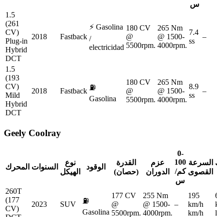
س
1.5
(261
⚡
Gasolina
180 CV
265 Nm
CV)
7.4
2018
Fastback
@
@ 1500-
–
/
Plug-in
ss
5500rpm.
4000rpm.
electricidad
Hybrid
DCT
1.5
(193
180 CV
265 Nm
CV)
8.9
⛽
2018
Fastback
@
@ 1500-
–
Mild
ss
Gasolina
5500rpm.
4000rpm.
Hybrid
DCT
Geely
Coolray
0-
100
السرعة
عزم
القدرة
نوع
الوقود
السنوات
المحرك
كم/
القصوى
الدوران
(حصان)
الهيكل
س
260T
177 CV
255 Nm
195
(177
⛽
2023
SUV
@
@ 1500-
–
km/h
CV)
Gasolina
5500rpm.
4000rpm.
km/h