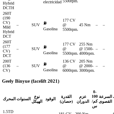
5500rpm.
electricidad
Hybrid
DCTH
260T
(190
177 CV
CV)
⛽
–
SUV
@
45 Nm
–
–
Mild
Gasolina
5500rpm.
Hybrid
DCT
260T
177 CV
255 Nm
(177
⛽
–
SUV
@
@ 1500-
–
–
CV)
Gasolina
5500rpm.
4000rpm.
DCT
200T
136 CV
205 Nm
⛽
(136
–
SUV
@
@ 2000-
–
–
Gasolina
CV)
6000rpm.
3000rpm.
Geely
Binyue (facelift 2021)
0-
100
السرعة
عزم
القدرة
نوع
الوقود
السنوات
المحرك
كم/
القصوى
الدوران
(حصان)
الهيكل
س
1.5TD
181 CV
290 Nm