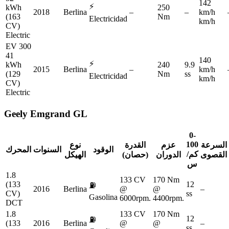
142
⚡
kWh
250
2018
Berlina
–
–
km/h
(163
Nm
Electricidad
km/h
CV)
Electric
EV 300
41
140
⚡
kWh
240
9.9
2015
Berlina
–
km/h
(129
Nm
ss
Electricidad
km/h
CV)
Electric
Geely
Emgrand GL
0-
100
السرعة
عزم
القدرة
نوع
الوقود
السنوات
المحرك
كم/
القصوى
الدوران
(حصان)
الهيكل
س
1.8
133 CV
170 Nm
(133
12
⛽
2016
Berlina
@
@
–
CV)
ss
Gasolina
6000rpm.
4400rpm.
DCT
1.8
133 CV
170 Nm
12
⛽
(133
2016
Berlina
@
@
–
ss