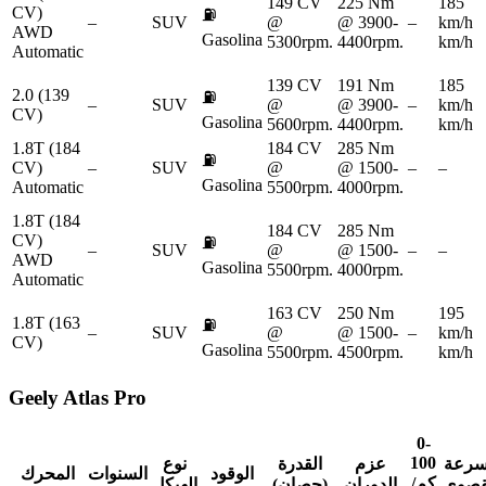
149 CV
225 Nm
185
CV)
⛽
–
SUV
@
@ 3900-
–
km/h
AWD
Gasolina
5300rpm.
4400rpm.
km/h
Automatic
139 CV
191 Nm
185
2.0 (139
⛽
–
SUV
@
@ 3900-
–
km/h
CV)
Gasolina
5600rpm.
4400rpm.
km/h
1.8T (184
184 CV
285 Nm
⛽
CV)
–
SUV
@
@ 1500-
–
–
Gasolina
Automatic
5500rpm.
4000rpm.
1.8T (184
184 CV
285 Nm
CV)
⛽
–
SUV
@
@ 1500-
–
–
AWD
Gasolina
5500rpm.
4000rpm.
Automatic
163 CV
250 Nm
195
1.8T (163
⛽
–
SUV
@
@ 1500-
–
km/h
CV)
Gasolina
5500rpm.
4500rpm.
km/h
Geely
Atlas Pro
0-
100
سرعة
عزم
القدرة
نوع
الوقود
السنوات
المحرك
كم/
قصوى
الدوران
(حصان)
الهيكل