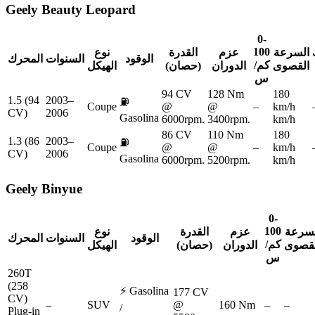
Geely
Beauty Leopard
0-
100
السرعة
عزم
القدرة
نوع
الوقود
السنوات
المحرك
كم/
القصوى
الدوران
(حصان)
الهيكل
س
94 CV
128 Nm
180
1.5 (94
2003–
⛽
Coupe
@
@
–
km/h
CV)
2006
Gasolina
6000rpm.
3400rpm.
km/h
86 CV
110 Nm
180
1.3 (86
2003–
⛽
Coupe
@
@
–
km/h
CV)
2006
Gasolina
6000rpm.
5200rpm.
km/h
Geely
Binyue
0-
100
لسرعة
عزم
القدرة
نوع
الوقود
السنوات
المحرك
كم/
لقصوى
الدوران
(حصان)
الهيكل
س
260T
(258
⚡
Gasolina
177 CV
CV)
–
SUV
@
160 Nm
–
–
/
Plug-in