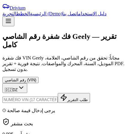
Drivium
دليل الاستخدام
اتصل بنا
التجربة (Demo)
الرئيسية
الخطط
تقرير
—
Geely
الشاصي
فك
شفرة
رقم
كامل
فك شفرة VIN Geely مجاناً: تحقق من رقم الشاصي، العلامة،
الموديل، السنة، المحرك والمواصفات. نتيجة فورية + تقرير PDF.
بدون تسجيل.
رقم الشاصي (VIN)
🇩🇿
DZ
طلب التقرير
يرجى إدخال قيمة صالحة
بحث مشفر