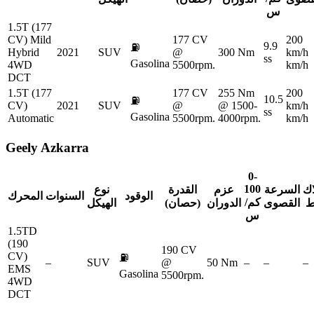
س
1.5T (177
CV) Mild
177 CV
200
9.9
⛽
Hybrid
2021
SUV
@
300 Nm
km/h
ss
Gasolina
4WD
5500rpm.
km/h
DCT
1.5T (177
177 CV
255 Nm
200
10.5
⛽
CV)
2021
SUV
@
@ 1500-
km/h
ss
Gasolina
Automatic
5500rpm.
4000rpm.
km/h
Geely
Azkarra
0-
100
اك
السرعة
عزم
القدرة
نوع
الوقود
السنوات
المحرك
كم/
ط
القصوى
الدوران
(حصان)
الهيكل
س
1.5TD
(190
190 CV
CV)
⛽
–
SUV
@
50 Nm
–
–
–
EMS
Gasolina
5500rpm.
4WD
DCT