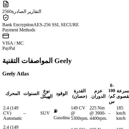
التقارير الصادرة
2560
Bank Encryption
AES-256 SSL SECURE
Payment Methods
VISA / MC
Pay
Pal
Geely
المواصفات التقنية
Geely
Atlas
0-
100
لسرعة
عزم
القدرة
نوع
الوقود
السنوات
المحرك
كم/
لقصوى
الدوران
(حصان)
الهيكل
س
2.4 (149
149 CV
225 Nm
185
⛽
CV)
–
SUV
@
@ 3900-
–
km/h
Gasolina
Automatic
5300rpm.
4400rpm.
km/h
2.4 (149