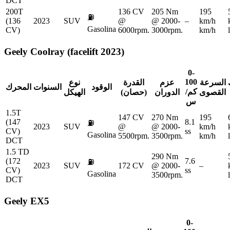
DCT
200T
136 CV
205 Nm
195
⛽
(136
2023
SUV
@
@ 2000-
–
km/h
Gasolina
CV)
6000rpm.
3000rpm.
km/h
Geely
Coolray (facelift 2023)
0-
100
السرعة
عزم
القدرة
نوع
الوقود
السنوات
المحرك
كم/
القصوى
الدوران
(حصان)
الهيكل
س
1.5T
147 CV
270 Nm
195
(147
8.1
⛽
2023
SUV
@
@ 2000-
km/h
CV)
ss
Gasolina
5500rpm.
3500rpm.
km/h
DCT
1.5 TD
290 Nm
(172
7.6
⛽
2023
SUV
172 CV
@ 2000-
–
CV)
ss
Gasolina
3500rpm.
DCT
Geely
EX5
0-