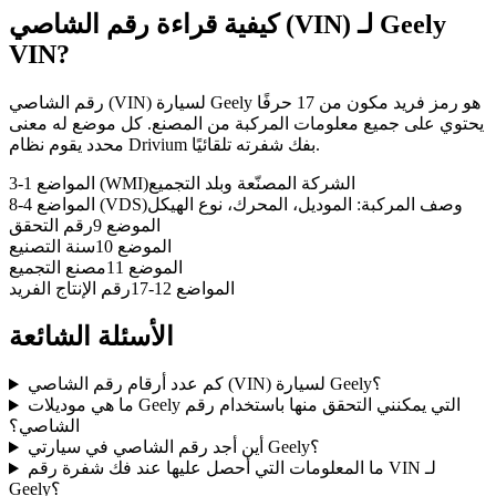
Geely
كيفية قراءة رقم الشاصي (VIN) لـ
VIN?
رقم الشاصي (VIN) لسيارة Geely هو رمز فريد مكون من 17 حرفًا
يحتوي على جميع معلومات المركبة من المصنع. كل موضع له معنى
محدد يقوم نظام Drivium بفك شفرته تلقائيًا.
الشركة المصنّعة وبلد التجميع
المواضع 1-3 (WMI)
وصف المركبة: الموديل، المحرك، نوع الهيكل
المواضع 4-8 (VDS)
الموضع 9
رقم التحقق
الموضع 10
سنة التصنيع
الموضع 11
مصنع التجميع
المواضع 12-17
رقم الإنتاج الفريد
الأسئلة الشائعة
كم عدد أرقام رقم الشاصي (VIN) لسيارة Geely؟
ما هي موديلات Geely التي يمكنني التحقق منها باستخدام رقم
الشاصي؟
أين أجد رقم الشاصي في سيارتي Geely؟
ما المعلومات التي أحصل عليها عند فك شفرة رقم VIN لـ
Geely؟