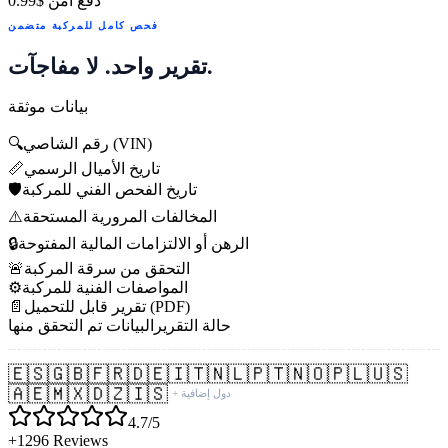
دفع آمن
$0.99
فحص كامل للمركبة متضمن
تقرير واحد. لا مفاجآت.
بيانات موثقة
رقم الشاصي (VIN)
🔍
تاريخ الأميال الرسمي
📏
تاريخ الفحص الفني للمركبة
🛡️
المخالفات المرورية المستحقة
⚠️
الرهن أو الالتزامات المالية المفتوحة
🔒
التحقق من سرقة المركبة
🚨
المواصفات الفنية للمركبة
⚙️
تقرير قابل للتحميل (PDF)
📄
حالة التقرير
البيانات تم التحقق منها
🇪🇸
🇬🇧
🇫🇷
🇩🇪
🇮🇹
🇳🇱
🇵🇹
🇳🇴
🇵🇱
🇺🇸
🇦🇪
🇲🇽
🇩🇿
🇮🇸
+ دول إضافية
4.7/5
+1296 Reviews