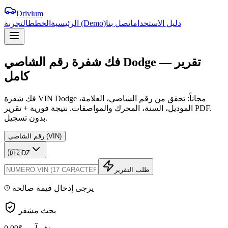
Drivium
دليل الاستخدام
اتصل بنا
التجربة (Demo)
الرئيسية
الخطط
تقرير
—
Dodge
الشاصي
فك
شفرة
رقم
كامل
فك شفرة VIN Dodge مجاناً: تحقق من رقم الشاصي، العلامة،
الموديل، السنة، المحرك والمواصفات. نتيجة فورية + تقرير PDF.
بدون تسجيل.
رقم الشاصي (VIN)
🇩🇿
DZ
طلب التقرير
يرجى إدخال قيمة صالحة
بحث مشفر