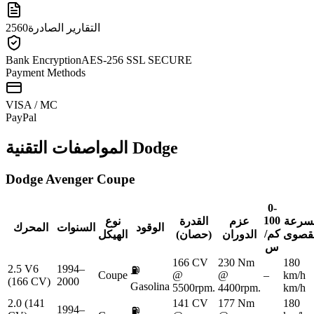
التقارير الصادرة
2560
Bank Encryption
AES-256 SSL SECURE
Payment Methods
VISA / MC
Pay
Pal
Dodge
المواصفات التقنية
Dodge
Avenger Coupe
0-
100
لسرعة
عزم
القدرة
نوع
الوقود
السنوات
المحرك
كم/
لقصوى
الدوران
(حصان)
الهيكل
س
166 CV
230 Nm
180
2.5 V6
1994–
⛽
Coupe
@
@
–
km/h
(166 CV)
2000
Gasolina
5500rpm.
4400rpm.
km/h
2.0 (141
141 CV
177 Nm
180
1994–
⛽