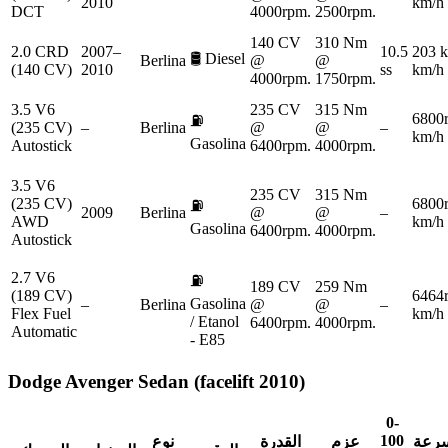
2010
km/h
DCT
4000rpm.
2500rpm.
140 CV
310 Nm
2.0 CRD
2007–
10.5
203 
🛢️
Diesel
Berlina
@
@
(140 CV)
2010
ss
km/h
4000rpm.
1750rpm.
3.5 V6
235 CV
315 Nm
6800
⛽
(235 CV)
–
Berlina
@
@
–
km/h
Gasolina
Autostick
6400rpm.
4000rpm.
3.5 V6
235 CV
315 Nm
(235 CV)
6800
⛽
2009
Berlina
@
@
–
AWD
km/h
Gasolina
6400rpm.
4000rpm.
Autostick
2.7 V6
⛽
189 CV
259 Nm
(189 CV)
6464
Gasolina
–
Berlina
@
@
–
Flex Fuel
km/h
/ Etanol
6400rpm.
4000rpm.
Automatic
- E85
Dodge
Avenger Sedan (facelift 2010)
0-
100
سرعة
عزم
القدرة
نوع