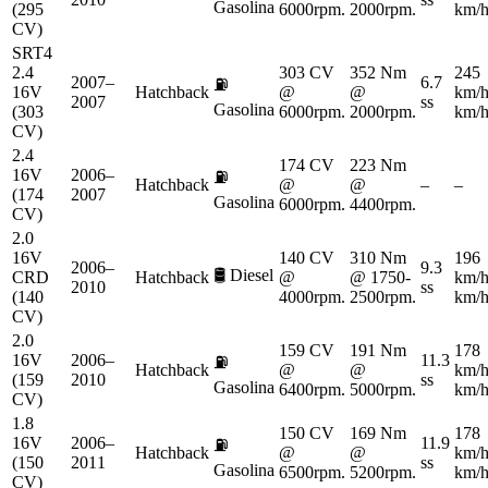
Gasolina
(295
6000rpm.
2000rpm.
km/
CV)
SRT4
2.4
303 CV
352 Nm
245
2007–
6.7
⛽
16V
Hatchback
@
@
km/
2007
ss
Gasolina
(303
6000rpm.
2000rpm.
km/
CV)
2.4
174 CV
223 Nm
16V
2006–
⛽
Hatchback
@
@
–
–
(174
2007
Gasolina
6000rpm.
4400rpm.
CV)
2.0
16V
140 CV
310 Nm
196
2006–
9.3
🛢️
Diesel
CRD
Hatchback
@
@ 1750-
km/
2010
ss
(140
4000rpm.
2500rpm.
km/
CV)
2.0
159 CV
191 Nm
178
16V
2006–
11.3
⛽
Hatchback
@
@
km/
(159
2010
ss
Gasolina
6400rpm.
5000rpm.
km/
CV)
1.8
150 CV
169 Nm
178
16V
2006–
11.9
⛽
Hatchback
@
@
km/
(150
2011
ss
Gasolina
6500rpm.
5200rpm.
km/
CV)