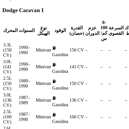
Dodge
Caravan I
0-
100
اك
السرعة
عزم
القدرة
نوع
الوقود
السنوات
المحرك
كم/
ط
القصوى
الدوران
(حصان)
الهيكل
س
3.3L
1990–
⛽
(150
Minivan
150 CV
–
–
–
–
1990
Gasolina
CV)
3.0L
1990–
⛽
(141
Minivan
141 CV
–
–
–
–
1990
Gasolina
CV)
2.5L
1989–
⛽
(150
Minivan
150 CV
–
–
–
–
1990
Gasolina
CV)
3.0L
1987–
⛽
(136
Minivan
136 CV
–
–
–
–
1989
Gasolina
CV)
2.5L
1987–
⛽
(100
Minivan
100 CV
–
–
–
–
1990
Gasolina
CV)
2.6L