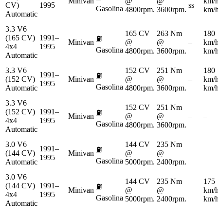
Minivan
@
@
km/
CV)
1995
ss
Gasolina
4800rpm.
3600rpm.
km/
Automatic
3.3 V6
165 CV
263 Nm
180
(165 CV)
1991–
⛽
Minivan
@
@
–
km/
4x4
1995
Gasolina
4800rpm.
3600rpm.
km/
Automatic
3.3 V6
152 CV
251 Nm
180
1991–
⛽
(152 CV)
Minivan
@
@
–
km/
1995
Gasolina
Automatic
4800rpm.
3600rpm.
km/
3.3 V6
152 CV
251 Nm
(152 CV)
1991–
⛽
Minivan
@
@
–
–
4x4
1995
Gasolina
4800rpm.
3600rpm.
Automatic
3.0 V6
144 CV
235 Nm
1991–
⛽
(144 CV)
Minivan
@
@
–
–
1995
Gasolina
Automatic
5000rpm.
2400rpm.
3.0 V6
144 CV
235 Nm
175
(144 CV)
1991–
⛽
Minivan
@
@
–
km/
4x4
1995
Gasolina
5000rpm.
2400rpm.
km/
Automatic