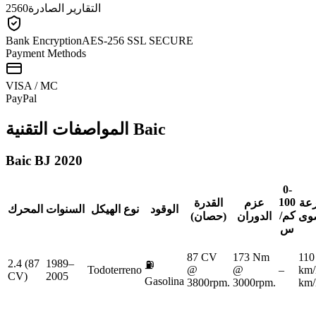
التقارير الصادرة
2560
Bank Encryption
AES-256 SSL SECURE
Payment Methods
VISA / MC
Pay
Pal
Baic
المواصفات التقنية
Baic
BJ 2020
0-
100
عة
عزم
القدرة
الوقود
نوع الهيكل
السنوات
المحرك
كم/
وى
الدوران
(حصان)
س
87 CV
173 Nm
110
2.4 (87
1989–
⛽
Todoterreno
@
@
–
km/
CV)
2005
Gasolina
3800rpm.
3000rpm.
km/