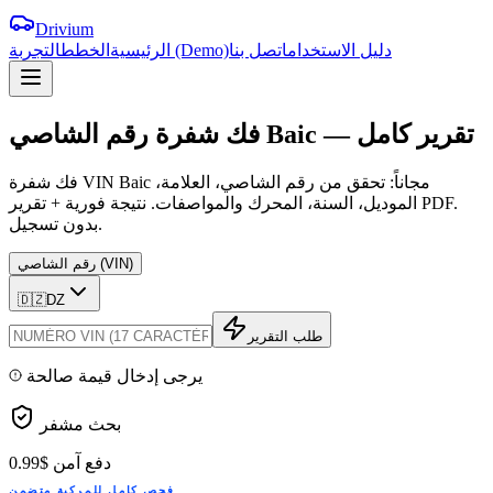
Drivium
دليل الاستخدام
اتصل بنا
التجربة (Demo)
الرئيسية
الخطط
تقرير
كامل
—
Baic
الشاصي
فك
شفرة
رقم
فك شفرة VIN Baic مجاناً: تحقق من رقم الشاصي، العلامة،
الموديل، السنة، المحرك والمواصفات. نتيجة فورية + تقرير PDF.
بدون تسجيل.
رقم الشاصي (VIN)
🇩🇿
DZ
طلب التقرير
يرجى إدخال قيمة صالحة
بحث مشفر
دفع آمن
$0.99
فحص كامل للمركبة متضمن