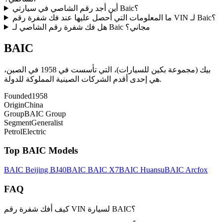
أين أجد رقم الشاصي في سيارتي Baic؟
ما المعلومات التي أحصل عليها عند فك شفرة رقم VIN لـ Baic؟
هل فك شفرة رقم الشاصي لـ Baic مجاني؟
BAIC
بيك (مجموعة بكين للسيارات)، التي تأسست في 1958 في الصين،
هي إحدى أقدم الشركات الصينية المملوكة للدولة.
Founded
1958
Origin
China
Group
BAIC Group
Segment
Generalist
Petrol
Electric
Top
BAIC
Models
BAIC
Beijing BJ40
BAIC
BAIC X7
BAIC
Huansu
BAIC
Arcfox
FAQ
كيف أفك شفرة رقم VIN لسيارة BAIC؟