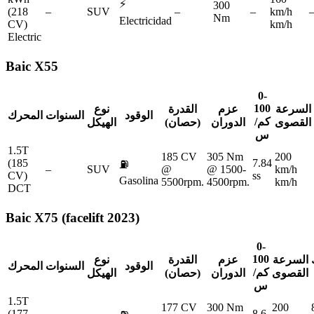
⚡
300
(218
–
SUV
–
–
km/h
Nm
Electricidad
CV)
km/h
Electric
Baic
X55
0-
100
السرعة
عزم
القدرة
نوع
الوقود
السنوات
المحرك
كم/
القصوى
الدوران
(حصان)
الهيكل
س
1.5T
185 CV
305 Nm
200
(185
7.84
⛽
–
SUV
@
@ 1500-
km/h
CV)
ss
Gasolina
5500rpm.
4500rpm.
km/h
DCT
Baic
X75 (facelift 2023)
0-
100
السرعة
عزم
القدرة
نوع
الوقود
السنوات
المحرك
كم/
القصوى
الدوران
(حصان)
الهيكل
س
1.5T
177 CV
300 Nm
200
(177
8.6