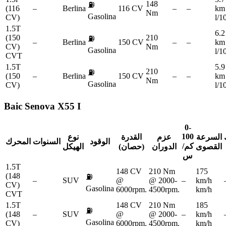
148
⛽
(116
–
Berlina
116 CV
–
–
km
Nm
Gasolina
CV)
l/
1.5T
6.2
(150
210
⛽
–
Berlina
150 CV
–
–
km
CV)
Nm
Gasolina
l/
CVT
1.5T
5.9
210
⛽
(150
–
Berlina
150 CV
–
–
km
Nm
Gasolina
CV)
l/
Baic
Senova X55 I
0-
100
السرعة
عزم
القدرة
نوع
الوقود
السنوات
المحرك
كم/
القصوى
الدوران
(حصان)
الهيكل
س
1.5T
148 CV
210 Nm
175
(148
⛽
–
SUV
@
@ 2000-
–
km/h
CV)
Gasolina
6000rpm.
4500rpm.
km/h
CVT
1.5T
148 CV
210 Nm
185
⛽
(148
–
SUV
@
@ 2000-
–
km/h
Gasolina
CV)
6000rpm.
4500rpm.
km/h