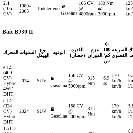
2.4
106 CV
180 Nm
125
1989–
⛽
(106
Todoterreno
@
@
–
km/
2005
Gasolina
CV)
4800rpm.
3000rpm.
km/
Baic
BJ30 II
0-
100
اك
السرعة
عزم
القدرة
نوع
الوقود
السنوات
المحرك
كم/
ط
القصوى
الدوران
(حصان)
الهيكل
س
e 1.5T
(409
158 CV
170
6.
CV)
315
6.9
⛽
2024
SUV
@
km/h
k
Hybrid
Nm
ss
Gasolina
5000rpm.
km/h
l/
4WD
DHT
e 1.5T
(334
158 CV
170
5.
315
⛽
CV)
2024
SUV
@
–
km/h
l/
Nm
Gasolina
Hybrid
5000rpm.
km/h
l/
DHT
1.5TD
8.