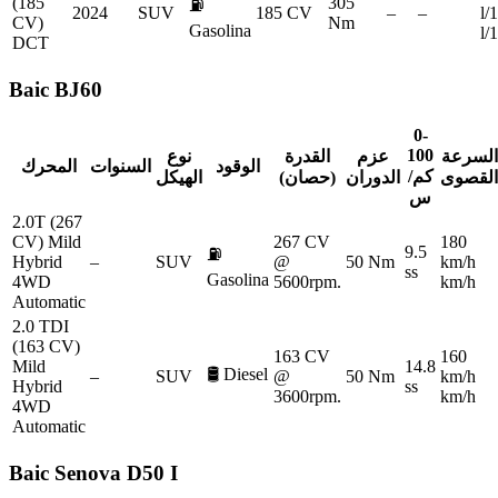
(185
305
⛽
2024
SUV
185 CV
–
–
l/
CV)
Nm
Gasolina
l/
DCT
Baic
BJ60
0-
100
السرعة
عزم
القدرة
نوع
الوقود
السنوات
المحرك
كم/
القصوى
الدوران
(حصان)
الهيكل
س
2.0T (267
CV) Mild
267 CV
180
9.5
⛽
Hybrid
–
SUV
@
50 Nm
km/h
ss
Gasolina
4WD
5600rpm.
km/h
Automatic
2.0 TDI
(163 CV)
163 CV
160
Mild
14.8
🛢️
Diesel
–
SUV
@
50 Nm
km/h
Hybrid
ss
3600rpm.
km/h
4WD
Automatic
Baic
Senova D50 I