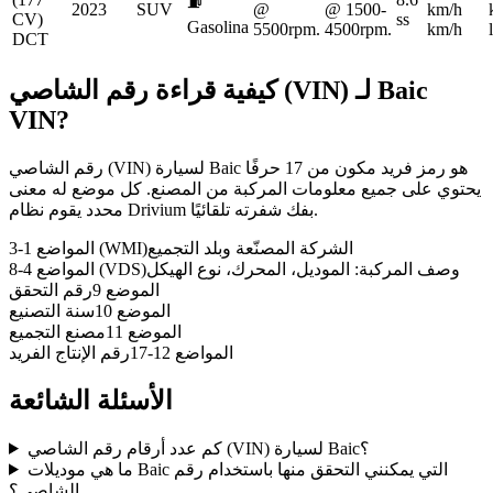
⛽
2023
SUV
@
@ 1500-
km/h
CV)
ss
Gasolina
5500rpm.
4500rpm.
km/h
DCT
Baic
كيفية قراءة رقم الشاصي (VIN) لـ
VIN?
رقم الشاصي (VIN) لسيارة Baic هو رمز فريد مكون من 17 حرفًا
يحتوي على جميع معلومات المركبة من المصنع. كل موضع له معنى
محدد يقوم نظام Drivium بفك شفرته تلقائيًا.
الشركة المصنّعة وبلد التجميع
المواضع 1-3 (WMI)
وصف المركبة: الموديل، المحرك، نوع الهيكل
المواضع 4-8 (VDS)
الموضع 9
رقم التحقق
الموضع 10
سنة التصنيع
الموضع 11
مصنع التجميع
المواضع 12-17
رقم الإنتاج الفريد
الأسئلة الشائعة
كم عدد أرقام رقم الشاصي (VIN) لسيارة Baic؟
ما هي موديلات Baic التي يمكنني التحقق منها باستخدام رقم
الشاصي؟