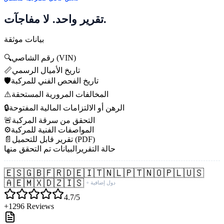
تقرير واحد. لا مفاجآت.
بيانات موثقة
رقم الشاصي (VIN)
🔍
تاريخ الأميال الرسمي
📏
تاريخ الفحص الفني للمركبة
🛡️
المخالفات المرورية المستحقة
⚠️
الرهن أو الالتزامات المالية المفتوحة
🔒
التحقق من سرقة المركبة
🚨
المواصفات الفنية للمركبة
⚙️
تقرير قابل للتحميل (PDF)
📄
حالة التقرير
البيانات تم التحقق منها
🇪🇸
🇬🇧
🇫🇷
🇩🇪
🇮🇹
🇳🇱
🇵🇹
🇳🇴
🇵🇱
🇺🇸
🇦🇪
🇲🇽
🇩🇿
🇮🇸
+ دول إضافية
4.7/5
+1296 Reviews