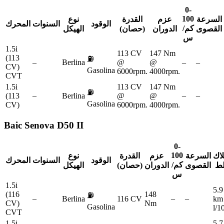
0-
100
السرعة
عزم
القدرة
نوع
الوقود
السنوات
المحرك
كم/
القصوى
الدوران
(حصان)
الهيكل
س
1.5i
113 CV
147 Nm
(113
⛽
–
Berlina
@
@
–
–
CV)
Gasolina
6000rpm.
4000rpm.
CVT
1.5i
113 CV
147 Nm
⛽
(113
–
Berlina
@
@
–
–
Gasolina
CV)
6000rpm.
4000rpm.
Baic
Senova D50 II
0-
100
لاك
السرعة
عزم
القدرة
نوع
الوقود
السنوات
المحرك
كم/
لط
القصوى
الدوران
(حصان)
الهيكل
س
1.5i
5.9
(116
148
⛽
–
Berlina
116 CV
–
–
km
CV)
Nm
Gasolina
l/
CVT
1.5i
5.7