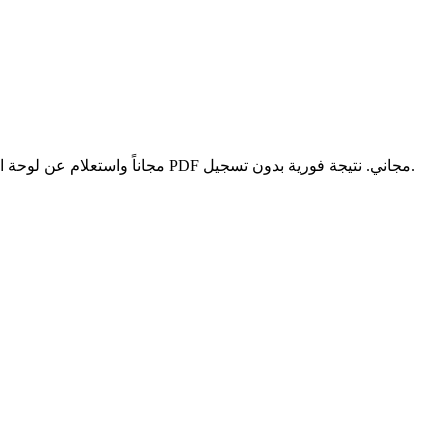
فك شفرة VIN مجاناً واستعلام عن لوحة الترقيم. البيانات التقنية الرسمية وتاريخ المركبة. تقرير PDF مجاني. نتيجة فورية بدون تسجيل.