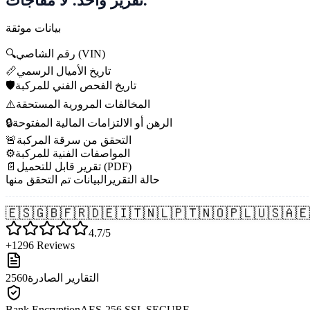
بيانات موثقة
رقم الشاصي (VIN)
🔍
تاريخ الأميال الرسمي
📏
تاريخ الفحص الفني للمركبة
🛡️
المخالفات المرورية المستحقة
⚠️
الرهن أو الالتزامات المالية المفتوحة
🔒
التحقق من سرقة المركبة
🚨
المواصفات الفنية للمركبة
⚙️
تقرير قابل للتحميل (PDF)
📄
حالة التقرير
البيانات تم التحقق منها
🇪🇸
🇬🇧
🇫🇷
🇩🇪
🇮🇹
🇳🇱
🇵🇹
🇳🇴
🇵🇱
🇺🇸
🇦🇪
4.7/5
+1296 Reviews
التقارير الصادرة
2560
Bank Encryption
AES-256 SSL SECURE