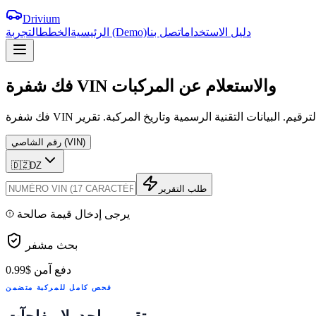
Drivium
دليل الاستخدام
اتصل بنا
التجربة (Demo)
الرئيسية
الخطط
والاستعلام
عن
المركبات
VIN
شفرة
فك
رقم الشاصي (VIN)
🇩🇿
DZ
طلب التقرير
يرجى إدخال قيمة صالحة
بحث مشفر
دفع آمن
$0.99
فحص كامل للمركبة متضمن
تقرير واحد. لا مفاجآت.