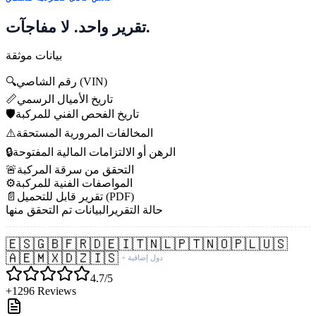
تقرير واحد. لا مفاجآت.
بيانات موثقة
رقم الشاصي (VIN)
🔍
تاريخ الأميال الرسمي
📏
تاريخ الفحص الفني للمركبة
🛡️
المخالفات المرورية المستحقة
⚠️
الرهن أو الالتزامات المالية المفتوحة
🔒
التحقق من سرقة المركبة
🚨
المواصفات الفنية للمركبة
⚙️
تقرير قابل للتحميل (PDF)
📄
حالة التقرير
البيانات تم التحقق منها
🇪🇸
🇬🇧
🇫🇷
🇩🇪
🇮🇹
🇳🇱
🇵🇹
🇳🇴
🇵🇱
🇺🇸
🇦🇪
🇲🇽
🇩🇿
🇮🇸
+ دول إضافية
4.7/5
+1296 Reviews