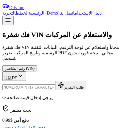
Drivium
دليل الاستخدام
اتصل بنا
التجربة (Demo)
الرئيسية
الخطط
والاستعلام
عن
المركبات
VIN
شفرة
فك
فك شفرة VIN مجاناً واستعلام عن لوحة الترقيم. البيانات التقنية
الرسمية وتاريخ المركبة. تقرير PDF مجاني. نتيجة فورية بدون
تسجيل.
رقم الشاصي (VIN)
🇩🇿
DZ
طلب التقرير
يرجى إدخال قيمة صالحة
بحث مشفر
دفع آمن
$0.99
فحص كامل للمركبة متضمن