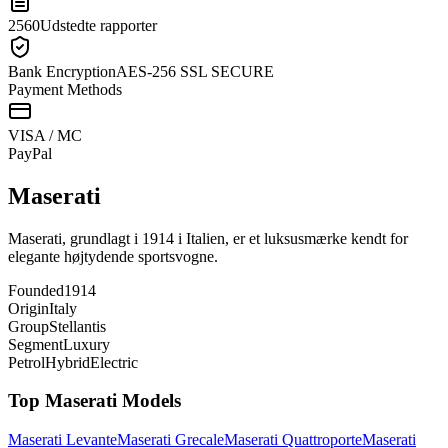
2560
Udstedte rapporter
Bank Encryption
AES-256 SSL SECURE
Payment Methods
VISA / MC
Pay
Pal
Maserati
Maserati, grundlagt i 1914 i Italien, er et luksusmærke kendt for
elegante højtydende sportsvogne.
Founded
1914
Origin
Italy
Group
Stellantis
Segment
Luxury
Petrol
Hybrid
Electric
Top
Maserati
Models
Maserati
Levante
Maserati
Grecale
Maserati
Quattroporte
Maserati