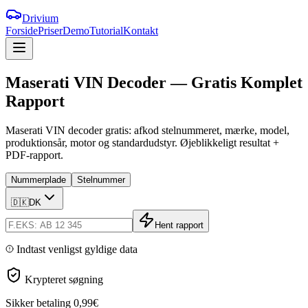
Drivium
Forside
Priser
Demo
Tutorial
Kontakt
Maserati
VIN
Decoder
—
Gratis
Komplet
Rapport
Maserati VIN decoder gratis: afkod stelnummeret, mærke, model,
produktionsår, motor og standardudstyr. Øjeblikkeligt resultat +
PDF-rapport.
Nummerplade
Stelnummer
🇩🇰
DK
Hent rapport
Indtast venligst gyldige data
Krypteret søgning
Sikker betaling
0,99€