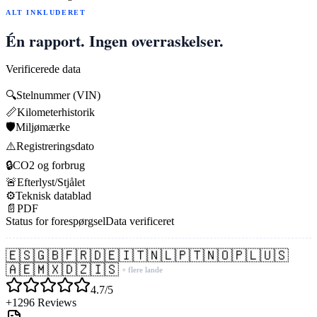
ALT INKLUDERET
Én rapport. Ingen overraskelser.
Verificerede data
🔍
Stelnummer (VIN)
📏
Kilometerhistorik
🛡️
Miljømærke
⚠️
Registreringsdato
🔒
CO2 og forbrug
🚨
Efterlyst/Stjålet
⚙️
Teknisk datablad
📄
PDF
Status for forespørgsel
Data verificeret
🇪🇸
🇬🇧
🇫🇷
🇩🇪
🇮🇹
🇳🇱
🇵🇹
🇳🇴
🇵🇱
🇺🇸
🇦🇪
🇲🇽
🇩🇿
🇮🇸
+ flere lande
4.7/5
+1296 Reviews