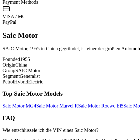
Payment Methods
VISA / MC
Pay
Pal
Saic Motor
SAIC Motor, 1955 in China gegründet, ist einer der größten Automobi
Founded
1955
Origin
China
Group
SAIC Motor
Segment
Generalist
Petrol
Hybrid
Electric
Top
Saic Motor
Models
Saic Motor
MG4
Saic Motor
Marvel R
Saic Motor
Roewe Ei5
Saic Mo
FAQ
Wie entschlüssele ich die VIN eines Saic Motor?