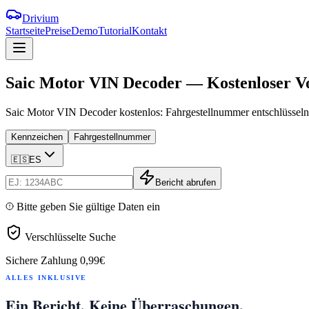
Drivium
Startseite
Preise
Demo
Tutorial
Kontakt
Saic
Motor
VIN
Decoder
—
Kostenloser
V
Saic Motor VIN Decoder kostenlos: Fahrgestellnummer entschlüsseln,
Kennzeichen
Fahrgestellnummer
🇪🇸
ES
Bericht abrufen
Bitte geben Sie gültige Daten ein
Verschlüsselte Suche
Sichere Zahlung
0,99€
ALLES INKLUSIVE
Ein Bericht. Keine Überraschungen.