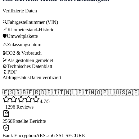
Verifizierte Daten
🔍
Fahrgestellnummer (VIN)
📏
Kilometerstand-Historie
🛡️
Umweltplakette
⚠️
Zulassungsdatum
🔒
CO2 & Verbrauch
🚨
Als gestohlen gemeldet
⚙️
Technisches Datenblatt
📄
PDF
Abfragestatus
Daten verifiziert
🇪🇸
🇬🇧
🇫🇷
🇩🇪
🇮🇹
🇳🇱
🇵🇹
🇳🇴
🇵🇱
🇺🇸
🇦🇪
4.7/5
+1296 Reviews
2560
Erstellte Berichte
Bank Encryption
AES-256 SSL SECURE