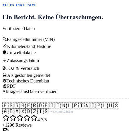
ALLES INKLUSIVE
Ein Bericht. Keine Überraschungen.
Verifizierte Daten
🔍
Fahrgestellnummer (VIN)
📏
Kilometerstand-Historie
🛡️
Umweltplakette
⚠️
Zulassungsdatum
🔒
CO2 & Verbrauch
🚨
Als gestohlen gemeldet
⚙️
Technisches Datenblatt
📄
PDF
Abfragestatus
Daten verifiziert
🇪🇸
🇬🇧
🇫🇷
🇩🇪
🇮🇹
🇳🇱
🇵🇹
🇳🇴
🇵🇱
🇺🇸
🇦🇪
🇲🇽
🇩🇿
🇮🇸
+ weitere Länder
4.7/5
+1296 Reviews