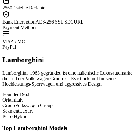
2560
Erstellte Berichte
Bank Encryption
AES-256 SSL SECURE
Payment Methods
VISA / MC
Pay
Pal
Lamborghini
Lamborghini, 1963 gegründet, ist eine italienische Luxusautomarke,
die Teil der Volkswagen Group ist. Es ist bekannt für seine
Hochleistungs-Sportwagen und aggressives Design.
Founded
1963
Origin
Italy
Group
Volkswagen Group
Segment
Luxury
Petrol
Hybrid
Top
Lamborghini
Models