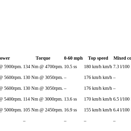
ower
Torque
0-60 mph
Top speed
Mixed c
@ 5900rpm.
134 Nm @ 4700rpm.
10.5 ss
180 km/h km/h
7.3 l/10
@ 5600rpm.
130 Nm @ 3050rpm.
–
176 km/h km/h
–
@ 5600rpm.
130 Nm @ 3050rpm.
–
176 km/h km/h
–
@ 5400rpm.
114 Nm @ 3000rpm.
13.6 ss
170 km/h km/h
6.5 l/10
@ 5000rpm.
105 Nm @ 2450rpm.
16.9 ss
155 km/h km/h
6.4 l/10
–
–
–
–