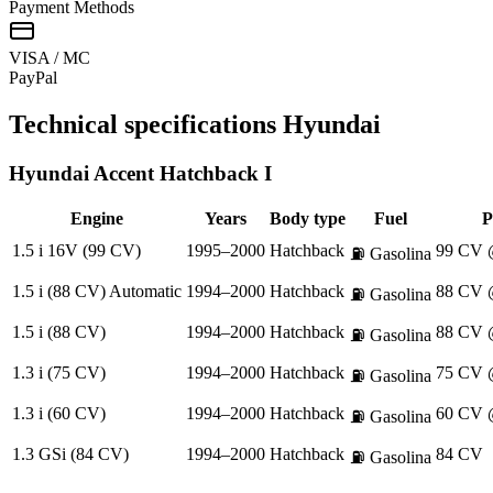
Payment Methods
VISA / MC
Pay
Pal
Technical specifications
Hyundai
Hyundai
Accent Hatchback I
Engine
Years
Body type
Fuel
P
1.5 i 16V (99 CV)
1995–2000
Hatchback
99 CV 
⛽
Gasolina
1.5 i (88 CV) Automatic
1994–2000
Hatchback
88 CV 
⛽
Gasolina
1.5 i (88 CV)
1994–2000
Hatchback
88 CV 
⛽
Gasolina
1.3 i (75 CV)
1994–2000
Hatchback
75 CV 
⛽
Gasolina
1.3 i (60 CV)
1994–2000
Hatchback
60 CV 
⛽
Gasolina
1.3 GSi (84 CV)
1994–2000
Hatchback
84 CV
⛽
Gasolina