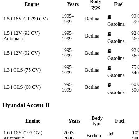
Body
Engine
Years
Fuel
type
1995–
99
⛽
1.5 i 16V GT (99 CV)
Berlina
1999
590
Gasolina
1.5 i 12V (92 CV)
1995–
92
⛽
Berlina
Automatic
1999
560
Gasolina
1995–
92
⛽
1.5 i 12V (92 CV)
Berlina
1999
560
Gasolina
1995–
75
⛽
1.3 i GLS (75 CV)
Berlina
1999
540
Gasolina
1995–
60
⛽
1.3 i GLS (60 CV)
Berlina
1999
500
Gasolina
Hyundai
Accent II
Body
Engine
Years
Fuel
type
1.6 i 16V (105 CV)
2003–
10
⛽
Berlina
Automatic
2006
58