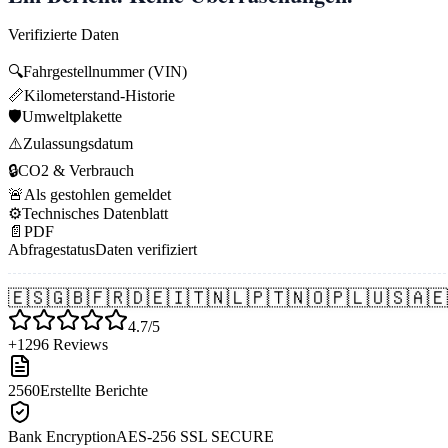
Verifizierte Daten
🔍
Fahrgestellnummer (VIN)
📏
Kilometerstand-Historie
🛡️
Umweltplakette
⚠️
Zulassungsdatum
🔒
CO2 & Verbrauch
🚨
Als gestohlen gemeldet
⚙️
Technisches Datenblatt
📄
PDF
Abfragestatus
Daten verifiziert
🇪🇸
🇬🇧
🇫🇷
🇩🇪
🇮🇹
🇳🇱
🇵🇹
🇳🇴
🇵🇱
🇺🇸
🇦🇪
4.7/5
+1296 Reviews
2560
Erstellte Berichte
Bank Encryption
AES-256 SSL SECURE