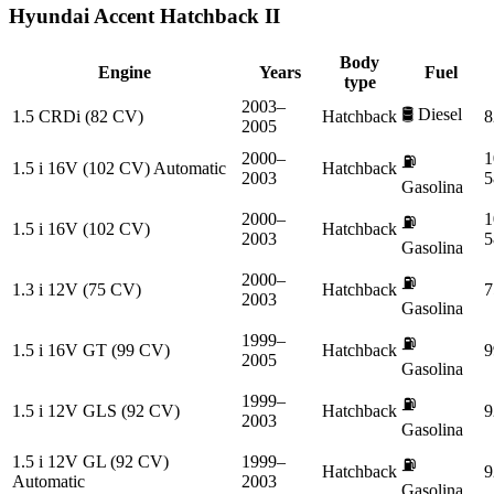
Hyundai
Accent Hatchback II
Body
Engine
Years
Fuel
type
2003–
🛢️
Diesel
1.5 CRDi (82 CV)
Hatchback
8
2005
2000–
1
⛽
1.5 i 16V (102 CV) Automatic
Hatchback
2003
5
Gasolina
2000–
1
⛽
1.5 i 16V (102 CV)
Hatchback
2003
5
Gasolina
2000–
⛽
1.3 i 12V (75 CV)
Hatchback
7
2003
Gasolina
1999–
⛽
1.5 i 16V GT (99 CV)
Hatchback
9
2005
Gasolina
1999–
⛽
1.5 i 12V GLS (92 CV)
Hatchback
9
2003
Gasolina
1.5 i 12V GL (92 CV)
1999–
⛽
Hatchback
9
Automatic
2003
Gasolina