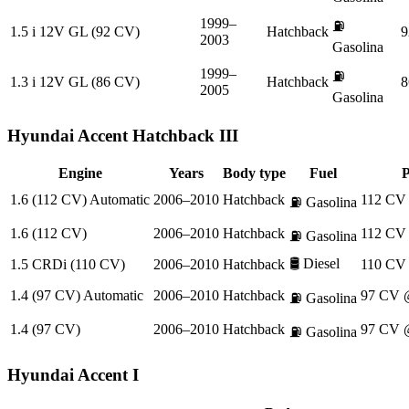
1999–
⛽
1.5 i 12V GL (92 CV)
Hatchback
9
2003
Gasolina
1999–
⛽
1.3 i 12V GL (86 CV)
Hatchback
8
2005
Gasolina
Hyundai
Accent Hatchback III
Engine
Years
Body type
Fuel
1.6 (112 CV) Automatic
2006–2010
Hatchback
112 CV
⛽
Gasolina
1.6 (112 CV)
2006–2010
Hatchback
112 CV
⛽
Gasolina
🛢️
Diesel
1.5 CRDi (110 CV)
2006–2010
Hatchback
110 CV
1.4 (97 CV) Automatic
2006–2010
Hatchback
97 CV 
⛽
Gasolina
1.4 (97 CV)
2006–2010
Hatchback
97 CV 
⛽
Gasolina
Hyundai
Accent I