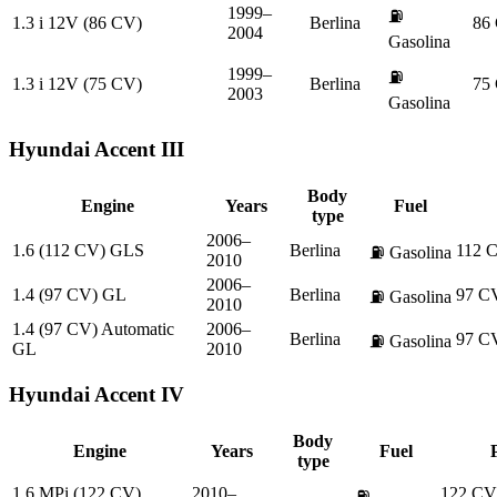
1999–
⛽
1.3 i 12V (86 CV)
Berlina
86
2004
Gasolina
1999–
⛽
1.3 i 12V (75 CV)
Berlina
75
2003
Gasolina
Hyundai
Accent III
Body
Engine
Years
Fuel
type
2006–
1.6 (112 CV) GLS
Berlina
112 
⛽
Gasolina
2010
2006–
1.4 (97 CV) GL
Berlina
97 C
⛽
Gasolina
2010
1.4 (97 CV) Automatic
2006–
Berlina
97 C
⛽
Gasolina
GL
2010
Hyundai
Accent IV
Body
Engine
Years
Fuel
type
1.6 MPi (122 CV)
2010–
122 C
⛽