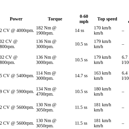
0-60
Power
Torque
Top speed
mph
182 Nm @
170 km/h
2 CV @ 4000rpm.
14 ss
–
1900rpm.
km/h
02 CV @
136 Nm @
179 km/h
10.5 ss
–
800rpm.
3000rpm.
km/h
02 CV @
136 Nm @
179 km/h
6.7
10.5 ss
800rpm.
3000rpm.
km/h
l/1
114 Nm @
163 km/h
6.4
5 CV @ 5400rpm.
14.7 ss
3000rpm.
km/h
l/1
134 Nm @
180 km/h
9 CV @ 5900rpm.
10.5 ss
–
4700rpm.
km/h
130 Nm @
181 km/h
2 CV @ 5600rpm.
11.5 ss
–
3050rpm.
km/h
130 Nm @
181 km/h
2 CV @ 5600rpm.
11.5 ss
–
3050rpm.
km/h