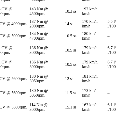
5 CV @
143 Nm @
192 km/h
10.3 ss
–
00rpm.
4500rpm.
km/h
187 Nm @
170 km/h
5.5 
 CV @ 4000rpm.
14 ss
2000rpm.
km/h
l/10
134 Nm @
180 km/h
 CV @ 5900rpm.
10.5 ss
–
4700rpm.
km/h
2 CV @
136 Nm @
179 km/h
6.7 
10.5 ss
00rpm.
3000rpm.
km/h
l/10
2 CV @
136 Nm @
179 km/h
6.7 
10.5 ss
00rpm.
3000rpm.
km/h
l/10
130 Nm @
181 km/h
 CV @ 5600rpm.
12 ss
–
3050rpm.
km/h
130 Nm @
173 km/h
 CV @ 5600rpm.
11.5 ss
–
3050rpm.
km/h
114 Nm @
163 km/h
6.1 
 CV @ 5500rpm.
15.1 ss
3000rpm.
km/h
l/10