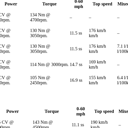
0-60
Power
Torque
Top speed
Mixe
mph
 CV @
134 Nm @
–
–
–
0rpm.
4700rpm.
 CV @
130 Nm @
176 km/h
11.5 ss
–
0rpm.
3050rpm.
km/h
 CV @
130 Nm @
176 km/h
7.1 l
11.5 ss
0rpm.
3050rpm.
km/h
l/100
 CV @
169 km/h
114 Nm @ 3000rpm.
14.7 ss
–
0rpm.
km/h
 CV @
105 Nm @
155 km/h
6.4 l
16.9 ss
0rpm.
2450rpm.
km/h
l/100
0-60
Power
Torque
Top speed
Mixe
mph
5 CV @
143 Nm @
190 km/h
11.1 ss
–
00rpm.
4500rpm.
km/h