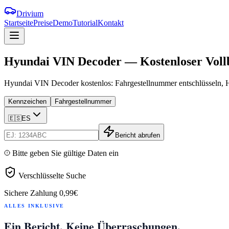
Drivium
Startseite
Preise
Demo
Tutorial
Kontakt
Hyundai
VIN
Decoder
—
Kostenloser
Voll
Hyundai VIN Decoder kostenlos: Fahrgestellnummer entschlüsseln, H
Kennzeichen
Fahrgestellnummer
🇪🇸
ES
Bericht abrufen
Bitte geben Sie gültige Daten ein
Verschlüsselte Suche
Sichere Zahlung
0,99€
ALLES INKLUSIVE
Ein Bericht. Keine Überraschungen.